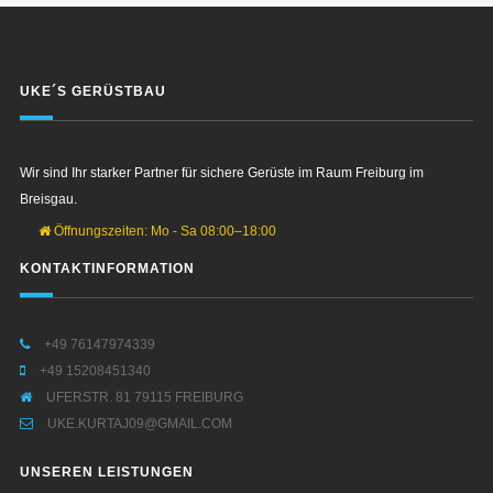
UKE´S GERÜSTBAU
Wir sind Ihr starker Partner für sichere Gerüste im Raum Freiburg im
Breisgau.
Öffnungszeiten: Mo - Sa 08:00–18:00
KONTAKTINFORMATION
+49 76147974339
+49 15208451340
UFERSTR. 81 79115 FREIBURG
UKE.KURTAJ09@GMAIL.COM
UNSEREN LEISTUNGEN