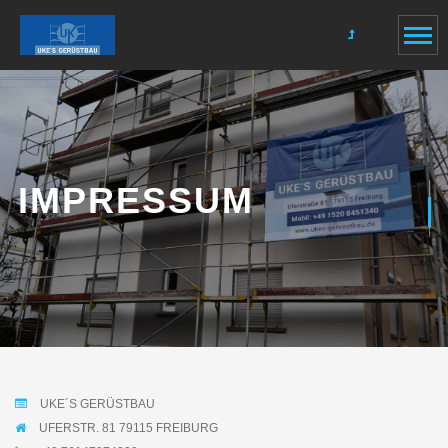
IMPRESSUM
UKE´S GERÜSTBAU
UFERSTR. 81 79115 FREIBURG